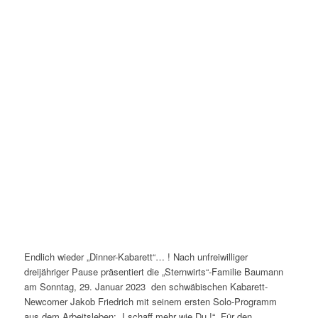
Endlich wieder „Dinner-Kabarett“… ! Nach unfreiwilliger
dreijähriger Pause präsentiert die „Sternwirts“-Familie Baumann
am Sonntag, 29. Januar 2023 den schwäbischen Kabarett-
Newcomer Jakob Friedrich mit seinem ersten Solo-Programm
aus dem Arbeitsleben: „I schaff mehr wie Du !“ Für den