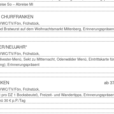
eise So – Abreise Mi
N CHURFRANKEN
U/WC/TV/Fön, Frühstück,
d Bratwurst auf dem Weihnachtsmarkt Miltenberg, Erinnerungspräsen
ER/NEUJAHR"
U/WC/TV/Fön, Frühstück,
vester-Menü, Sekt zu Mitternacht, Odenwälder Menü, Eintrittskarte fü
ng); Erinnerungspräsent
NKEN
ab 37
U/WC/TV/Fön, Frühstück,
 pro DZ 1 Bocksbeutel), Freizeit- und Wandertipps, Erinnerungspräsen
ü 30 € p.P./Tag