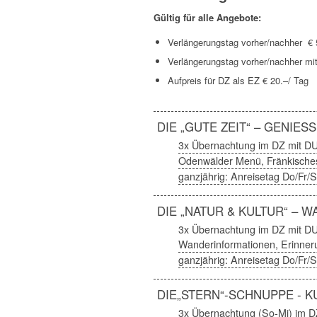
Gültig für alle Angebote:
Verlängerungstag vorher/nachher € 
Verlängerungstag vorher/nachher mi
Aufpreis für DZ als EZ € 20.–/ Tag
DIE „GUTE ZEIT“ – GENIESS
3x Übernachtung im DZ mit D
Odenwälder Menü, Fränkisches
ganzjährig: Anreisetag Do/Fr/
DIE „NATUR & KULTUR“ – 
3x Übernachtung im DZ mit D
Wanderinformationen, Erinner
ganzjährig: Anreisetag Do/Fr/
DIE„STERN“-SCHNUPPE - 
3x Übernachtung (So-Mi) im D