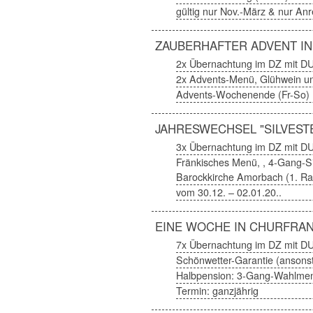
gültig nur Nov.-März & nur Anr
ZAUBERHAFTER ADVENT I
2x Übernachtung im DZ mit D
2x Advents-Menü, Glühwein un
Advents-Wochenende (Fr-So)
JAHRESWECHSEL "SILVEST
3x Übernachtung im DZ mit D
Fränkisches Menü, , 4-Gang-Sil
Barockkirche Amorbach (1. Ra
vom 30.12. – 02.01.20..
EINE WOCHE IN CHURFRA
7x Übernachtung im DZ mit D
Schönwetter-Garantie (ansonst
Halbpension: 3-Gang-Wahlmen
Termin: ganzjährig