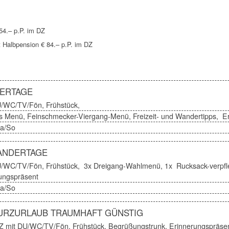
54.– p.P. im DZ
t Halbpension € 84.– p.P. im DZ
ERTAGE
U/WC/TV/Fön, Frühstück,
 Menü, Feinschmecker-Viergang-Menü, Freizeit- und Wandertipps, E
Sa/So
WANDERTAGE
U/WC/TV/Fön, Frühstück, 3x Dreigang-Wahlmenü, 1x Rucksack-verpfl
ungspräsent
Sa/So
KURZURLAUB TRAUMHAFT GÜNSTIG
Z mit DU/WC/TV/Fön, Frühstück, Begrüßungstrunk, Erinnerungspräse