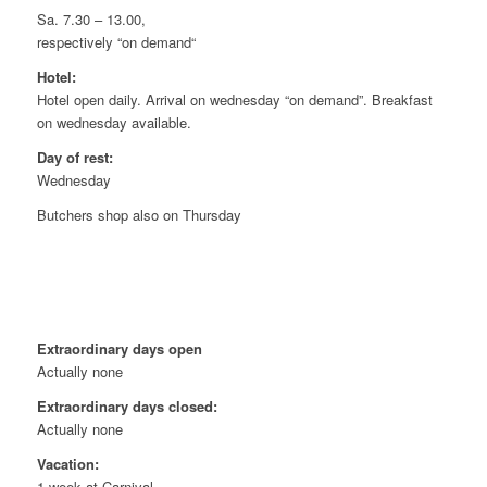
Sa. 7.30 – 13.00,
respectively “on demand“
Hotel:
Hotel open daily. Arrival on wednesday “on demand”. Breakfast
on wednesday available.
Day of rest:
Wednesday
Butchers shop also on Thursday
Extraordinary days open
Actually none
Extraordinary days closed:
Actually none
Vacation:
1 week at Carnival